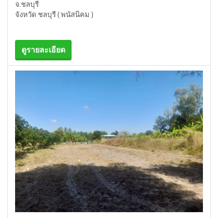
จ.ชลบุรี
จังหวัด ชลบุรี ( พนัสนิคม )
ดูรายละเอียด