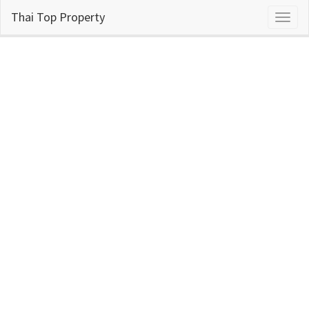
Thai Top Property
Toggl
naviga