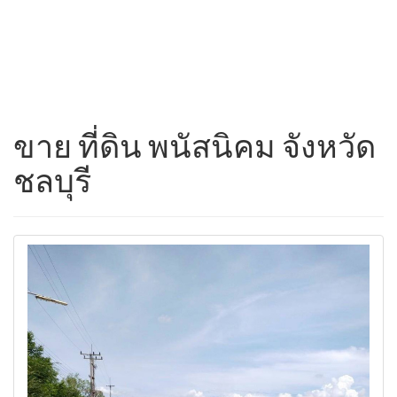
ขาย ที่ดิน พนัสนิคม จังหวัด
ชลบุรี