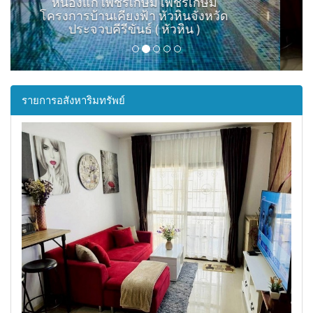
ขายทาวน์เฮ้าส์ / ทาวน์โฮมชลบุรี เมือง
ห้วยกะปิ - -โครงการไลโอ นอฟจังหวัด
ชลบุรี ( เมืองชลบุรี )
รายการอสังหาริมทรัพย์