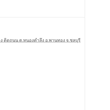
ทอง ติดถนน ต.หนองตำลึง อ.พานทอง จ.ชลบุรี