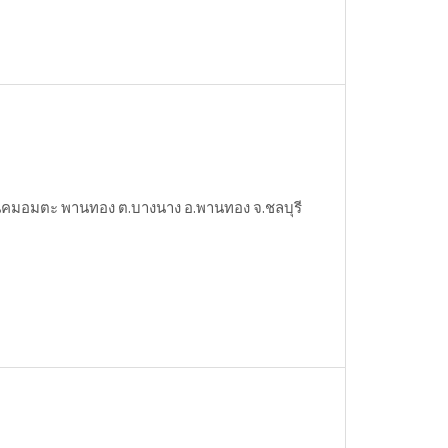
ใกล้นิคมอมตะ พานทอง ต.บางนาง อ.พานทอง จ.ชลบุรี