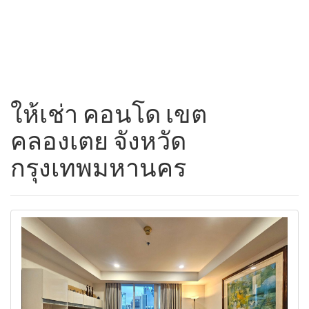
ให้เช่า คอนโด เขต
คลองเตย จังหวัด
กรุงเทพมหานคร