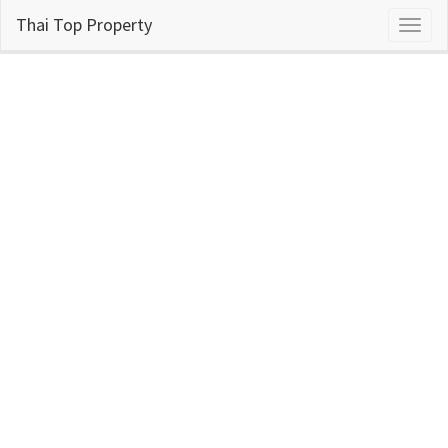
Thai Top Property
Toggl
naviga