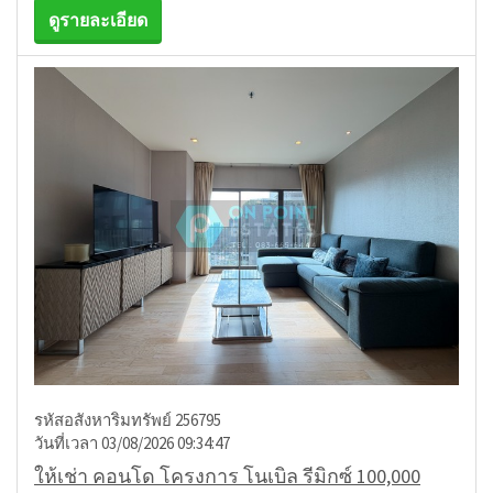
ดูรายละเอียด
รหัสอสังหาริมทรัพย์ 256795
วันที่เวลา 03/08/2026 09:34:47
ให้เช่า คอนโด โครงการ โนเบิล รีมิกซ์ 100,000