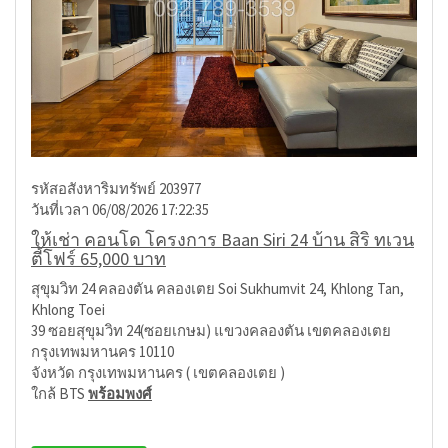
รหัสอสังหาริมทรัพย์ 203977
วันที่เวลา 06/08/2026 17:22:35
ให้เช่า คอนโด โครงการ Baan Siri 24 บ้าน สิริ ทเวน
ตี้โฟร์ 65,000 บาท
สุขุมวิท 24 คลองตัน คลองเตย Soi Sukhumvit 24, Khlong Tan,
Khlong Toei
39 ซอยสุขุมวิท 24(ซอยเกษม) แขวงคลองตัน เขตคลองเตย
กรุงเทพมหานคร 10110
จังหวัด กรุงเทพมหานคร ( เขตคลองเตย )
ใกล้ BTS
พร้อมพงศ์