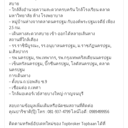
สบาย
– ใกล้สิ่งอำนวยความสะดวกครบครัน ใกล้โรงเรียน ตลาด
มหาวิทยาลัย ห้าง โรงพยาบาล
– หมู่บ้านห่างจากตลาดนครปฐม กับองค์พระปฐมเจดีย์ เพียง
2.5 กม.
– เดินทางสะดวกสบาย เข้า-ออกได้หลายเส้นทาง
สถานที่ใกล้เคียง
– รร.ราชินีบูรณะ, รร.อนุบาลนครปฐม, ม.ราชภัฏนครปฐม,
ม.ศิลปากร
– รพ.นครปฐม, รพ.เทพากร, รพ.กรุงเทพคริสเตียนนครปฐม
– เซ็นทรัลนครปฐม, บิ๊กซีนครปฐม, โลตัสนครปฐม, ตลาด
นครปฐม
การเดินทาง
– ตั้งบน ถ.บ่อพลับ ซ.9
– เชื่อมต่อ ถ.เทศา
– ใกล้มอเตอร์เวย์สายบางใหญ่-กาญจนบุรี
สอบถามข้อมูลเพิ่มเติมหรือนัดชมสถานที่ติดต่อ
คุณปาริชาติ(ปุ๊) โทร : 081-937-4799 ไลน์ไอดี : 0989499956
ติดตามทรัพย์อัปเดทใหม่ของ Topbroker Topbaan ได้ที่