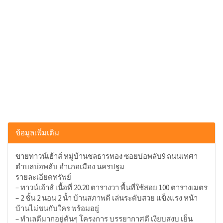
ข้อมูลเพิ่มเติม
ขายทาวน์เฮ้าส์ หมู่บ้านชลธารทอง ซอยบ่อพลับ9 ถนนเทศา
ตำบลบ่อพลับ อำเภอเมือง นครปฐม
รายละเอียดทรัพย์
– ทาวน์เฮ้าส์ เนื้อที่ 20.20 ตารางวา พื้นที่ใช้สอย 100 ตารางเมตร
– 2 ชั้น 2 นอน 2 น้ำ บ้านสภาพดี เล่นระดับสวย แข็งแรง หน้า
บ้านไม่ชนกับใคร พร้อมอยู่
– ทำเลดีมากอยู่ต้นๆ โครงการ บรรยากาศดี เงียบสงบ เย็น