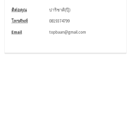
ติต่อคุณ
ปาริชาติ(ปุ๊)
โทรศัพท์
0819374799
Email
topbaan@gmail.com