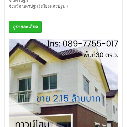
จ.นครปฐม
จังหวัด นครปฐม ( เมืองนครปฐม )
ดูรายละเอียด