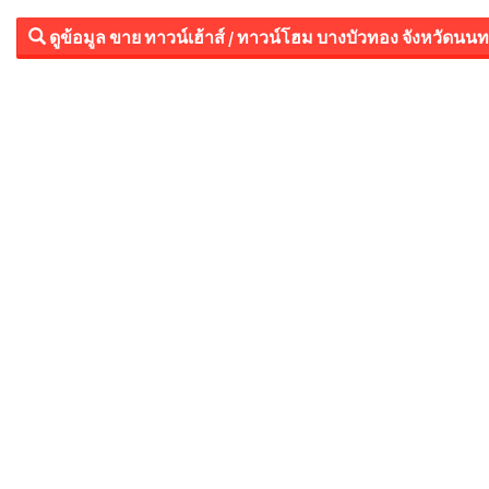
ดูข้อมูล ขาย ทาวน์เฮ้าส์ / ทาวน์โฮม บางบัวทอง จังหวัดนนทบ