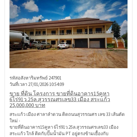
รหัสอสังหาริมทรัพย์ 247901
วันที่เวลา 27/01/2026 10:54:09
ขาย ที่ดิน โครงการ ขายที่ดินอาคาร15คูหา
6ไร่91ว.25ล.สุวรรณศรเลข33 เมือง สระแก้ว
25,000,000 บาท
สระแก้ว เมือง ศาลาลำดวน ติดถนนสุวรรณศร เลข 33 เส้นตัด
ใหม่ -
ขายที่ดินอาคาร15คูหา 6ไร่91ว.25ล.สุวรรณศรเลข33 เมือง
สระแก้ว ใกล้ ติดกับปั๊มน้ำมัน PT อยู่ตรงข้ามเยื้องกับ