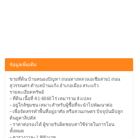
ข้อมูลเพิ่มเติม
ขายที่ดิน บ้านหนองปัญหา ถนนทางหลวงเอเชียสาย1 ถนน
สุวรรณศร ตําบลบ้านแก้ง อําเภอเมือง สระแก้ว
รายละเอียดทรัพย์
– ที่ดิน เนื้อที่ 4-1-60.60 ไร่ เหมารวม 8 แปลง
– อยู่ใกล้ชุมชน เหมาะสำหรับผู้ซื้อที่จะนำไปพัฒนาต่อ
– เพื่อจัดสรรทำพื้นที่อยู่อาศัย หรือสวนเกษตร ปัจจุบันมีปลูก
ต้นยูคาลิปตัส
– ราคาต่อรองได้ ผู้ขายรับผิดชอบค่าใช้จ่ายในการโอน
ทั้งหมด
– ตารางวาละ 1,800 บาท