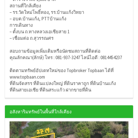
สถานที่ใกล้เคียง
– รร.วัดใหม่โพธิ์ทอง, รร.บ้านแก้งวิทยา
– อบต.บ้านแก้ง, PTTบ้านแก้ง
การเดินทาง
– ตั้งบน ถ.ทางหลวงเอเชียสาย 1
– เชื่อมต่อ ถ.สุวรรณศร
สอบถามข้อมูลเพิ่มเติมหรือนัดชมสถานที่ติดต่อ
คุณลักคณา(ลักษ์) โทร : 081-937-3247 ไลน์ไอดี : 0814454237
ติดตามทรัพย์อัปเดทใหม่ของ Topbroker Topbaan ได้ที่
www.topbaan.com
ที่ดินจัดสรร ที่ดินแปลงใหญ่ ที่ดินราคาถูก ที่ดินบ้านแก้ง
ที่ดินสายเอเชีย ที่ดินสระแก้ว ฝากขายที่ดิน
อสังหาริมทรัพย์ในพื้นที่ใกล้เคียง