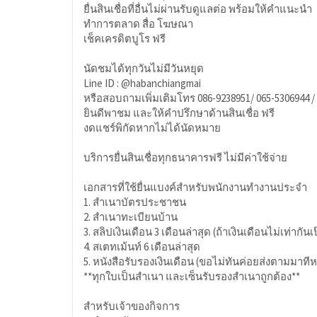
ยื่นสินเชื่อที่อื่นไม่ผ่านรับดูแลต่อ พร้อมให้คำแนะนำ
ทำการตลาด สื่อ โฆษณา
เช็คเครดิตบูโร ฟรี
นัดชมได้ทุกวันไม่มีวันหยุด
Line ID : @habanchiangmai
หรือสอบถามเพิ่มเติมโทร 086-9238951/ 065-5306944 /
ยินดีพาชม และให้คำปรึกษาด้านสินเชื่อ ฟรี
งดแชร์พิกัดหากไม่ได้นัดหมาย
บริการยื่นสินเชื่อทุกธนาคารฟรี ไม่มีค่าใช้จ่าย
เอกสารที่ใช้ยื่นแบงค์สำหรับพนักงานทำงานประจำ
1. สำเนาบัตรประชาชน
2. สำเนาทะเบียนบ้าน
3. สลิปเงินเดือน 3 เดือนล่าสุด (ถ้าเงินเดือนไม่เท่ากัน
4. สเตทเม้นท์ 6 เดือนล่าสุด
5. หนังสือรับรองเงินเดือน (ขอไม่ทันค่อยส่งตามมาทีห
**ทุกใบเป็นสำเนา และเซ็นรับรองสำเนาถูกต้อง**
สำหรับเจ้าของกิจการ