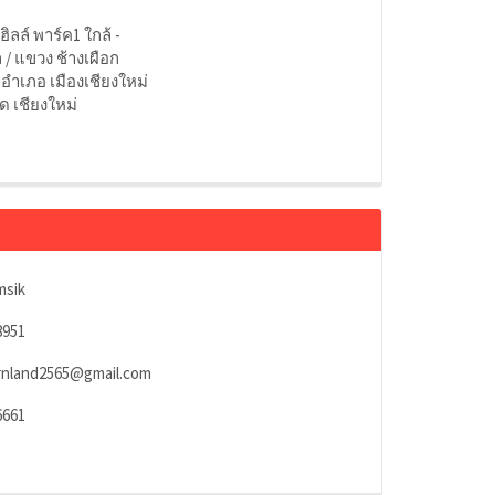
ฮิลล์ พาร์ค1 ใกล้ -
/ แขวง ช้างเผือก
 อำเภอ เมืองเชียงใหม่
ัด เชียงใหม่
msik
8951
rnland2565@gmail.com
6661