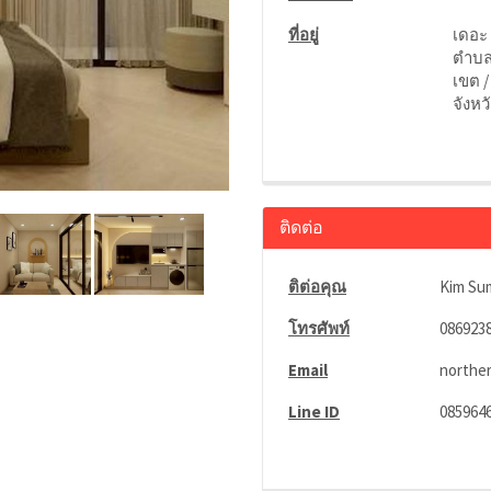
ที่อยู่
เดอะ 
ตำบล 
เขต /
จังหว
ติดต่อ
ติต่อคุณ
Kim Su
โทรศัพท์
086923
Email
northe
Line ID
085964