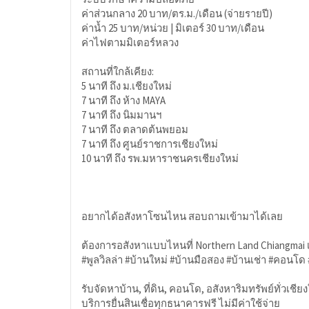
ค่าส่วนกลาง 20 บาท/ตร.ม./เดือน (จ่ายรายปี)
ค่าน้ำ 25 บาท/หน่วย | มิเตอร์ 30 บาท/เดือน
ค่าไฟตามมิเตอร์หลวง
สถานที่ใกล้เคียง:
5 นาที ถึง ม.เชียงใหม่
7 นาที ถึง ห้าง MAYA
7 นาที ถึง นิมมานฯ
7 นาที ถึง ตลาดต้นพยอม
7 นาที ถึง ศูนย์ราชการเชียงใหม่
10 นาที ถึง รพ.มหาราชนครเชียงใหม่
อยากได้อสังหาโซนไหน สอบถามเข้ามาได้เลย
ต้องการอสังหาแบบไหนที่ Northern Land Chiangmai เ
#พูลวิลล่า #บ้านใหม่ #บ้านมือสอง #บ้านเช่า #คอนโด #
รับจัดหาบ้าน, ที่ดิน, คอนโด, อสังหาริมทรัพย์ทั่วเชีย
บริการยื่นสินเชื่อทุกธนาคารฟรี ไม่มีค่าใช้จ่าย