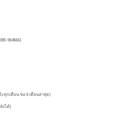
 085-9646661
เป๊ะทุกเดือน ขอ 6 เดือนล่าสุด)
ลังได้)