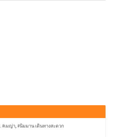
มช. #เมญ่า, #นิมมาน เดินทางสะดวก