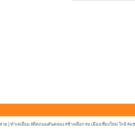
วสวย | ทำเลเยี่ยม #ติดถนนคันคลอง #ช้างเผือก #อ.เมืองเชียงใหม่ ใกล้ #