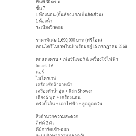
พื้นที่ 30 ตร.ม.
ชั้น 7
1 ห้องนอน (กั้นห้องแยกเป็นสัดส่วน)
1 ห้องน้ำ
ระเบียงวิวดอย
ราคาพิเศษ 1,690,000 บาท (ฟรีโอน)
คอนโดรีโนเวทใหม่! พร้อมอยู่ 15 กรกฎาคม 2568
ตกแต่งครบ + เฟอร์นิเจอร์ & เครื่องใช้ไฟฟ้า
Smart TV
แอร์
ไมโครเวฟ
เครื่องซักผ้าฝาหน้า
เครื่องทำน้ำอุ่น + Rain Shower
เตียง 5 ฟุต + เครื่องนอน
ครัวบิ้วอิน + เตาไฟฟ้า + ฮูดดูดควัน
สิ่งอำนวยความสะดวก
ลิฟต์ 2 ตัว
คีย์การ์ดเข้า-ออก
ระบบรักษาความปลอดภัย