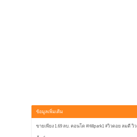
ข้อมูลเพิ่มเติม
ขายเพียง 1.69 ลบ. คอนโด #Hillpark1 #วิวดอย ลมดี วิ