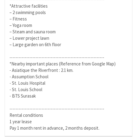
*Attractive facilities
– 2 swimming pools
– Fitness
– Yoga room
– Steam and sauna room
– Lower project lawn
– Large garden on 6th floor
--------------------------------------------------------------
*Nearby important places (Reference from Google Map)
- Asiatique the Riverfront : 2.1 km.
- Assumption School
- St. Louis Hospital
- St. Louis School
- BTS Surasak
--------------------------------------------------------------
Rental conditions
1 year lease
Pay 1 month rent in advance, 2 months deposit.