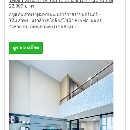
ให้เช่า คอนโด โครงการ ริทึ่ม สาทร - นราธิวาส
22,000 บาท
กรุงเทพ สาทร ทุ่งมหาเมฆ นราธิวาสราชนครินทร์ -
ริทึ่ม สาทร - นราธิวาส ใกล้ รถไฟฟ้า BTS ช่องนนทรี
จังหวัด กรุงเทพมหานคร ( เขตสาทร )
ดูรายละเอียด