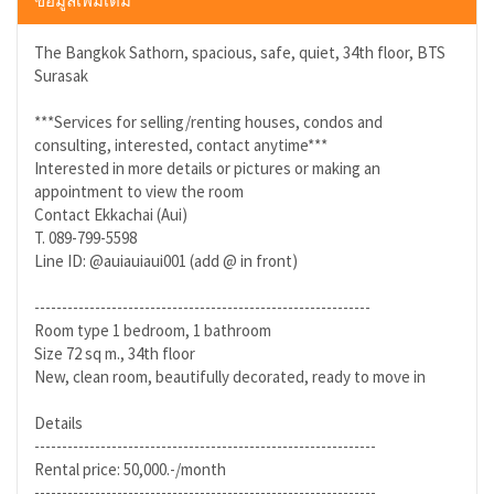
ข้อมูลเพิ่มเติม
The Bangkok Sathorn, spacious, safe, quiet, 34th floor, BTS
Surasak
***Services for selling/renting houses, condos and
consulting, interested, contact anytime***
Interested in more details or pictures or making an
appointment to view the room
Contact Ekkachai (Aui)
T. 089-799-5598
Line ID: @auiauiaui001 (add @ in front)
-------------------------------------------------------------
Room type 1 bedroom, 1 bathroom
Size 72 sq m., 34th floor
New, clean room, beautifully decorated, ready to move in
Details
--------------------------------------------------------------
Rental price: 50,000.-/month
--------------------------------------------------------------