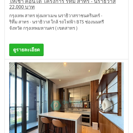
ให้เช่า คอนโด โครงการ ริทึ่ม สาทร - นราธิวาส
22,000 บาท
กรุงเทพ สาทร ทุ่งมหาเมฆ นราธิวาสราชนครินทร์ -
ริทึ่ม สาทร - นราธิวาส ใกล้ รถไฟฟ้า BTS ช่องนนทรี
จังหวัด กรุงเทพมหานคร ( เขตสาทร )
ดูรายละเอียด