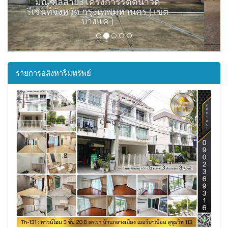
อรัญญิก พระพุทธชินราชโครงการ
ที่ดินเปล่าเมืองพิษณุโลกจังหวัด
พิษณุโลก ( เมืองพิษณุโลก )
รายการอสังหาริมทรัพย์