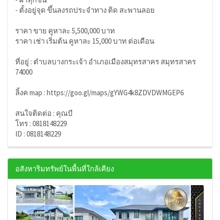
- ตั้งอยู่จุด ขึ้นลงรถประจำทาง ติด สะพานลอย
ราคา ขาย คูหาละ 5,500,000 บาท
ราคา เช่า เริ่มต้น คูหาละ 15,000 บาท ต่อเดือน
ที่อยู่ : ตำบลบางกระเจ้า อำเภอเมืองสมุทรสาคร สมุทรสาคร
74000
ลิ้งค map : https://goo.gl/maps/gYWG4k8ZDVDWMGEP6
สนใจติดต่อ : คุณบี
โทร : 0818148229
ID : 0818148229
อสังหาริมทรัพย์ในพื้นที่ใกล้เคียง