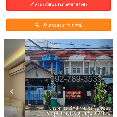
ลงทะเบียน ประกาศ ขาย / เช่า
ค้นหาอสังหาริมทรัพย์
Previous
Next
ขายทาวน์เฮ้าส์ / ทาวน์โฮมซอย
รามคำแหง190 สุขาภิบาล3 มีนบุรี