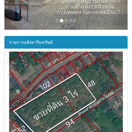
โครงการหมู่บ้านรินทร์ทอง
รามคำแหง190จังหวัด
กรุงเทพมหานคร ( เขตมีนบุรี )
รายการอสังหาริมทรัพย์