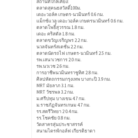
สถานที่ใกล้เคียง:
ตลาดสุคนธสวัสดิ์100ม.
เดอะวอล์ค เกษตร-นวมินทร์ 0.6 กม.
แม็กซ์แวลู เดอะวอล์ค เกษตรนวมินทร์ 0.6 กม.
ตลาดโพธิ์สุวรรณ 1.8 กม.
เดอะ คริสตัล 1.8 กม.
ตลาดขวัญเจริญพร 2.2 กม.
นวลจันทร์สเตชั่น 2.2 กม.
ตลาดนัดรถไฟ เกษตร-นวมินทร์ 2.5 กม.
รพ.เสนาเวชการ 2.0 กม.
รพ.นวเวช 2.6 กม.
การอาชีพนวมินทราชูทิศ 2.8 กม.
ศิลปหัตถกรรมกรุงเทพ บางกะปิ 3.9 กม.
MRT มัยลาภ 3.1 กม.
MRT วัชรพล 3.2 กม.
ม.ศรีปทุม บางเขน 4.7 กม.
ม.ราชภัฏจันทรเกษม 4.7 กม.
รร.สตรีวิทยา 2 0.4 กม.
รร.โชคชัย 0.8 กม.
วัดสาครสุ่นประชาสรรค์
สนามไดรฟ์กอล์ฟ เกียรติธาดา