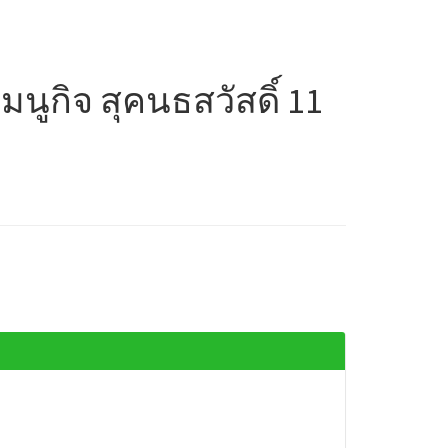
นูกิจ สุคนธสวัสดิ์ 11