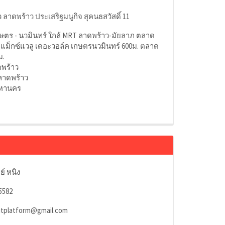
 ลาดพร้าว ประเสริฐมนูกิจ สุคนธสวัสดิ์ 11
ษตร - นวมินทร์ ใกล้ MRT ลาดพร้าว-มัยลาภ ตลาด
. แม็กซ์แวลู เดอะวอล์ค เกษตรนวมินทร์ 600ม. ตลาด
ม.
ดพร้าว
ลาดพร้าว
มหานคร
ย์ หนิง
5582
utplatform@gmail.com