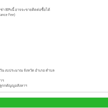
เช่า 80%นี้ อาจจะขายติดต่อซื้อได้
nance Fee)
ุกวัน งบประมาณ จังหวัด อำเภอ ตำบล
หาฯ
 ลูกกตัญญูอสังหาฯ