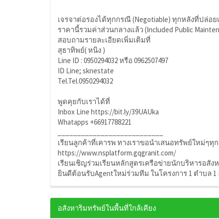
เจรจาต่อรองได้ทุกกรณี (Negotiable) ทุกหลังที่ปล่อย
ราคานี้รวมค่าส่วนกลางแล้ว (Included Public Mainte
สอบถามรายละเอียดเพิ่มเติมที่
สุธาทิพย์( หนิง )
Line ID : 0950294032 หรือ 0962507497
ID Line; sknestate
Tel.Tel.0950294032
พูดคุยกับเราได้ที่
Inbox Line https://bit.ly/39UAUka
Whatapps +66917788221
___________________________
เรียนลูกค้าที่เคารพ ทางเราขอนำเสนอทรัพย์ใหม่ๆท
https://www.nsplatform.gqgranit.com/
เรียนเชิญร่วมเรียนหลักสูตรเครือข่ายนักบริหารอสัง
ยินดีต้อนรับAgentใหม่ร่วมทีม ในโครงการ 1 ตำบล 1
อสังหาริมทรัพย์ในพื้นที่ใกล้เคียง