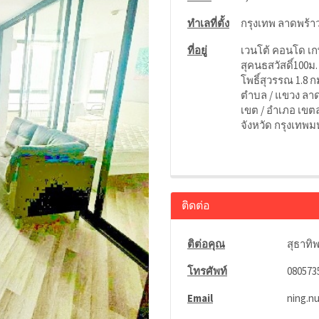
ทำเลที่ตั้ง
กรุงเทพ ลาดพร้าว
ที่อยู่
เวนโต้ คอนโด เก
สุคนธสวัสดิ์100ม
โพธิ์สุวรรณ 1.8 ก
ตำบล / แขวง ลา
เขต / อำเภอ เขต
จังหวัด กรุงเทพ
ติดต่อ
ติต่อคุณ
สุธาทิพ
โทรศัพท์
080573
Email
ning.n