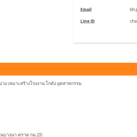
Email
bh.
Line ID
cha
งสีม่วง เหมาะสร้างโรงงาน โกดัง อุตสาหกรรม
(ถนนบางนา-ตราด กม.23)