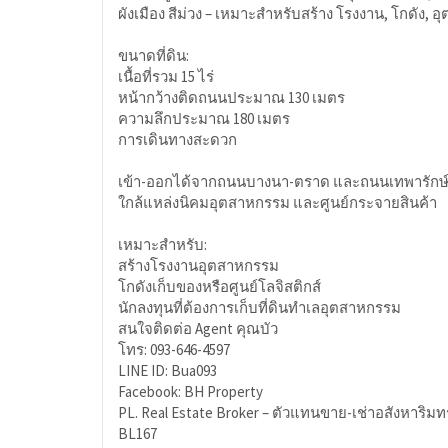
ผังเมือง สีม่วง – เหมาะสำหรับสร้าง โรงงาน, โกดัง,
ขนาดที่ดิน:
เนื้อที่รวม 15 ไร่
หน้ากว้างติดถนนประมาณ 130 เมตร
ความลึกประมาณ 180 เมตร
การเดินทางสะดวก
เข้า-ออกได้จากถนนบางนา-ตราด และถนนเทพารักษ
ใกล้แหล่งนิคมอุตสาหกรรม และศูนย์กระจายสินค้า
เหมาะสำหรับ:
สร้างโรงงานอุตสาหกรรม
โกดังเก็บของหรือศูนย์โลจิสติกส์
นักลงทุนที่ต้องการเก็บที่ดินทำเลอุตสาหกรรม
สนใจติดต่อ Agent คุณบัว
โทร: 093-646-4597
LINE ID: Bua093
Facebook: BH Property
PL. Real Estate Broker – ตัวแทนขาย-เช่าอสังหาริม
BL167