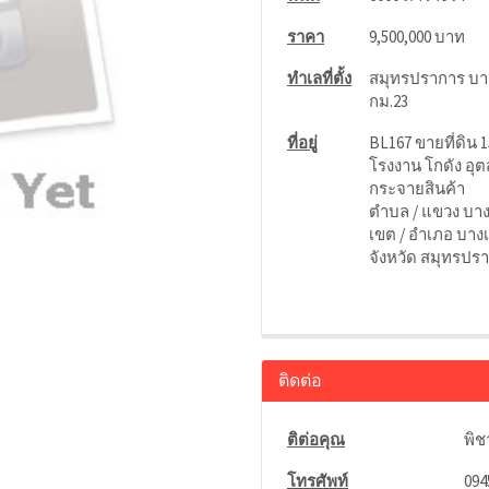
ราคา
9,500,000 บาท
ทำเลที่ตั้ง
สมุทรปราการ บา
กม.23
ที่อยู่
BL167 ขายที่ดิน 1
โรงงาน โกดัง อุ
กระจายสินค้า
ตำบล / แขวง บา
เขต / อำเภอ บาง
จังหวัด สมุทรปร
ติดต่อ
ติต่อคุณ
พิ
โทรศัพท์
094