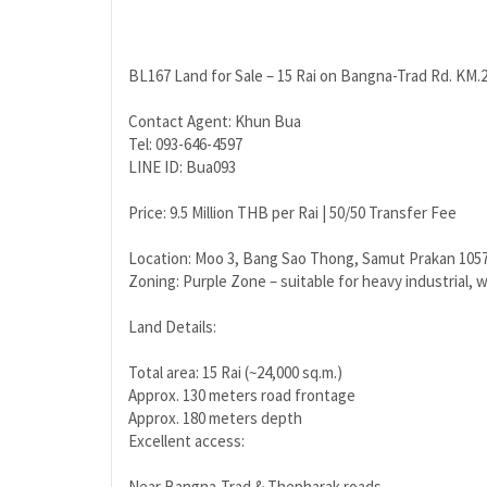
BL167 Land for Sale – 15 Rai on Bangna-Trad Rd. KM.23
Contact Agent: Khun Bua
Tel: 093-646-4597
LINE ID: Bua093
Price: 9.5 Million THB per Rai | 50/50 Transfer Fee
Location: Moo 3, Bang Sao Thong, Samut Prakan 105
Zoning: Purple Zone – suitable for heavy industrial,
Land Details:
Total area: 15 Rai (~24,000 sq.m.)
Approx. 130 meters road frontage
Approx. 180 meters depth
Excellent access:
Near Bangna-Trad & Thepharak roads