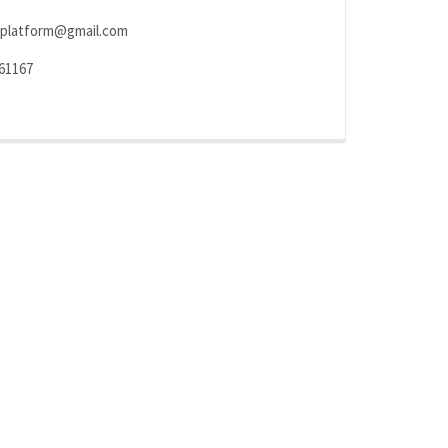
platform@gmail.com
61167