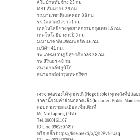
ARL บ้านทับช้าง 2.5 กม.
MRT สัมมากร 2.9 กม.
รร.นานาชาติแอสคอต 0.8 กม.
รร.วัดลาดบัวขาว 1 กม.
เทคโนโลยีช่างอุตสาหกรรมกรุงเทพ 1.5 กม.
เทคโนโลยีบางกะปิ 3 กม.
ม.นานาชาติแสตมฟอร์ด 3.6 กม.
ม.นิด้า 4.1 กม.
รพ.เกษมราษฎร์ สุขาภิบาล3 2.8 กม.
รพ.สิรินธร 4.8 กม.
สนามกอล์ฟยูนิโก้
สนามกอล์ฟกรุงเทพกรีฑา
เจรจาต่อรองได้ทุกกรณี (Negotiable) ทุกหลังที่ปล่อย
ราคานี้รวมค่าส่วนกลางแล้ว (Included Public Mainte
สอบถามรายละเอียดเพิ่มเติมที่
Mr. Nuttapong ( นัท)
Tel. 0960161167
ID Line 0962507497
หรือ คลิ๊ก https://line.me/ti/p/Qh2PvNrUaq
ID Line 0634782676