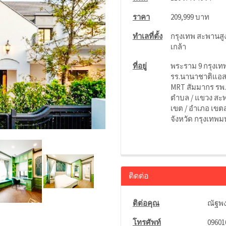
ราคา
209,999 บาท
ทำเลที่ตั้ง
กรุงเทพ สะพานสู
เกล้า
ที่อยู่
พระราม 9 กรุงเทพ
รร.นานาชาติแอสค
MRT สัมมากร รพ
ตำบล / แขวง สะ
เขต / อำเภอ เขต
จังหวัด กรุงเทพ
ติดต่อ
ติต่อคุณ
ณัฐพง
โทรศัพท์
09601