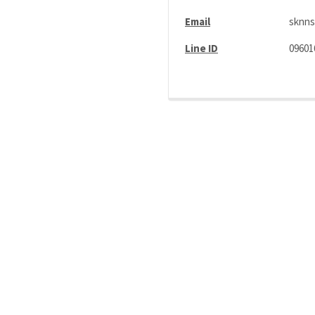
Email
sknns
Line ID
09601