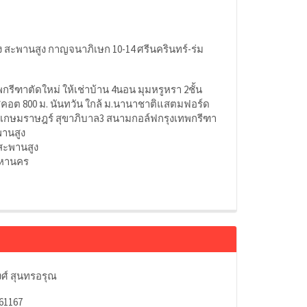
ง สะพานสูง กาญจนาภิเษก 10-14 ศรีนครินทร์-ร่ม
กรีฑาตัดใหม่ ให้เช่าบ้าน 4นอน มุมหรูหรา 2ชั้น
อต 800 ม. นันทวัน ใกล้ ม.นานาชาติแสตมฟอร์ด
.เกษมราษฎร์ สุขาภิบาล3 สนามกอล์ฟกรุงเทพกรีฑา
พานสูง
สะพานสูง
มหานคร
ศ์ สุนทรอรุณ
61167