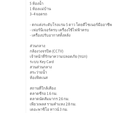
5 ห้องน้ำ
1 ห้องแม่บ้าน
3–4 จอดรถ
- ตกแต่งระดับโรงแรม 5 ดาว โดยดีไซเนอร์มืออาชีพ
- เฟอร์นิเจอร์ครบ เครื่องใช้ไฟฟ้าครบ
- เครื่องปรับอากาสทั้งหลัง
ส่วนกลาง:
กล้องวงจรปิด (CCTV)
เจ้าหน้าที่รักษาความปลอดภัย (รปภ)
ระบบ Key Card
สวนส่วนกลาง
สระว่ายน้ำ
ห้องฟิตเนส
สถานที่ใกล้เคียง:
ตลาดซีรอ 1.6 กม.
ตลาดนัดสัมมากร 2.6 กม.
เพียวเพลส รามคำแหง 2.8 กม.
เดอะพาซิโอ ทาวน์ 3 กม.