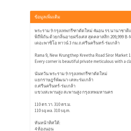
ข้อมูลเพิ่มเติม
พระราม 9 กรุงเทพกรีฑาตัดใหม่ 4นอน รร.นานาชาติแอสค
พิถีพิถัน ด้วยกลิ่นอายฝรั่งเศส สุดคลาสสิก 209,999 B-
เดอะพาซิโอ ทาวน์ 3 กม.ถ.ศรีนครินทร์-ร่มเกล้า
Rama 9, New Krungthep Kreetha Road Siror Market 1.6
Every corner is beautiful private meticulous with a cl
นันทวัน พระราม 9 กรุงเทพกรีฑาตัดใหม่
แยกราษฎร์พัฒนา-เคหะร่มเกล้า
ถ.ศรีนครินทร์-ร่มเกล้า
แขวงสะพานสูง สะพานสูง กรุงเทพมหานคร
110 ตร.วา. 310 ตร.ม.
110 sq.wa. 310 sq.m.
หันหน้าทิศใต้:
4 ห้องนอน