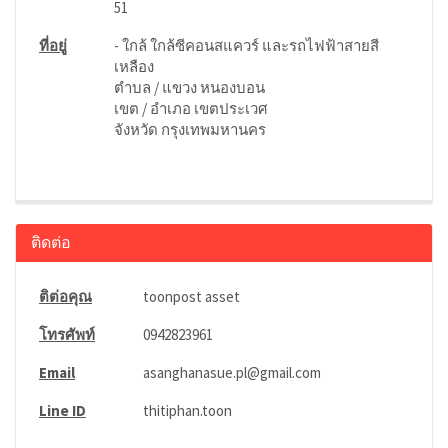
51
ที่อยู่
- ใกล้ ใกล้ซีคอนสแควร์ และรถไฟฟ้าสายสี
เหลือง
ตำบล / แขวง หนองบอน
เขต / อำเภอ เขตประเวศ
จังหวัด กรุงเทพมหานคร
ติดต่อ
ติต่อคุณ
toonpost asset
โทรศัพท์
0942823961
Email
asanghanasue.pl@gmail.com
Line ID
thitiphan.toon