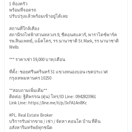
1 ห้องครัว
พร้อมที่จอดรถ
ปรับปรุงแล้วพร้อมเข้าอยู่ได้เลย
สถานที่ใกล้เคียง
สถานีรถไฟฟ้าสวนหลวงร.9, ซีคอนสแควร์, พาราไดซ์พาร์ค
รพ.สินแพทย์, แม็คโคร, รร.นานาชาติ St.Mark, รร.นานาชาติ
Wells
*** ราคาเช่า 59,000 บาท/เดือน
ที่ตั้ง : ซอยศรีนครินทร์ 51 แขวงหนองบอน เขตประเวศ
กรุงเทพมหานคร 10250
**สอบถามเพิ่มเติม**
ติดต่อ:: ฐิติพรรณ (ตุ่น) โทร/ID Line:: 0942823961
Link Line:: https://line.me/ti/p/3xFA1An8Kc
#PL. Real Estate Broker
บริการรับฝากขาย / เช่า / จัดหา คอนโด บ้าน ที่ดิน
อสังหาริมทรัพย์ทุกชนิด