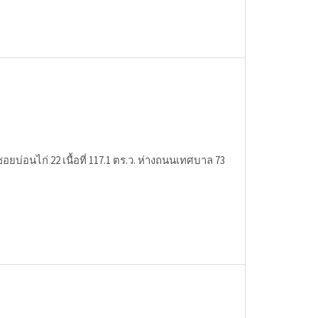
ซอยบ่อนไก่ 22 เนื้อที่ 117.1 ตร.ว. ห่างถนนเทศบาล 73