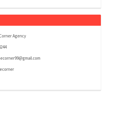
Corner Agency
4244
tecorner99@gmail.com
ecorner