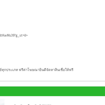
xNtKwMs39?g_st=il>
พย์ทุกประเภท ฟรีค่าโฆษณายินดีจัดหาสินเชื่อให้ฟรี