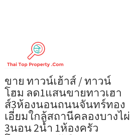
ขาย ทาวน์เฮ้าส์ / ทาวน์
โฮม ลด1แสนขายทาวเฮา
ส์3ห้องนอนถนนจันทร์ทอง
เอี่ยมใกล้สถานีคลองบางไผ่
3นอน 2น้ำ 1ห้องครัว