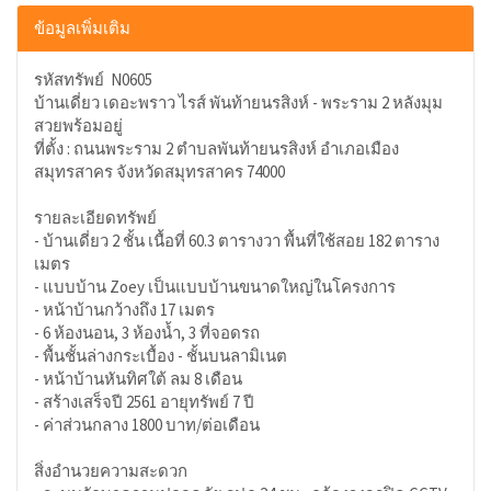
ข้อมูลเพิ่มเติม
รหัสทรัพย์ N0605
บ้านเดี่ยว เดอะพราว ไรส์ พันท้ายนรสิงห์ - พระราม 2 หลังมุม
สวยพร้อมอยู่
ที่ตั้ง : ถนนพระราม 2 ตำบลพันท้ายนรสิงห์ อำเภอเมือง
สมุทรสาคร จังหวัดสมุทรสาคร 74000
รายละเอียดทรัพย์
- บ้านเดี่ยว 2 ชั้น เนื้อที่ 60.3 ตารางวา พื้นที่ใช้สอย 182 ตาราง
เมตร
- แบบบ้าน Zoey เป็นแบบบ้านขนาดใหญ่ในโครงการ
- หน้าบ้านกว้างถึง 17 เมตร
- 6 ห้องนอน, 3 ห้องน้ำ, 3 ที่จอดรถ
- พื้นชั้นล่างกระเบื้อง - ชั้นบนลามิเนต
- หน้าบ้านหันทิศใต้ ลม 8 เดือน
- สร้างเสร็จปี 2561 อายุทรัพย์ 7 ปี
- ค่าส่วนกลาง 1800 บาท/ต่อเดือน
สิ่งอำนวยความสะดวก