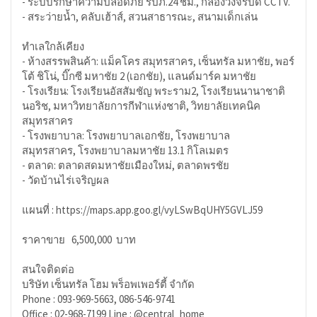
- ระบบรักษาความปลอดภัย รปภ.24 ชม., กล้องวงจรปิด CCTV.
- สระว่ายน้ำ, คลับเฮ้าส์, สวนสาธารณะ, สนามเด็กเล่น
ทำเลใกล้เคียง
- ห้างสรรพสินค้า: แม็คโคร สมุทรสาคร, เซ็นทรัล มหาชัย, พอร์
โต้ ชิโน่, บิ๊กซี มหาชัย 2 (เอกชัย), แลนด์มาร์ค มหาชัย
- โรงเรียน: โรงเรียนอัสสัมชัญ พระราม2, โรงเรียนนานาชาติ
นอริช, มหาวิทยาลัยการกีฬาแห่งชาติ, วิทยาลัยเทคนิค
สมุทรสาคร
- โรงพยาบาล: โรงพยาบาลเอกชัย, โรงพยาบาล
สมุทรสาคร, โรงพยาบาลมหาชัย 13.1 กิโลเมตร
- ตลาด: ตลาดสดมหาชัยเมืองใหม่, ตลาดพรชัย
- วัดบ้านไร่เจริญผล
แผนที่ : https://maps.app.goo.gl/vyLSwBqUHY5GVLJ59
ราคาขาย 6,500,000 บาท
สนใจติดต่อ
บริษัท เซ็นทรัล โฮม พร็อพเพอร์ตี้ จำกัด
Phone : 093-969-5663, 086-546-9741
Office : 02-968-7199 Line : @central_home