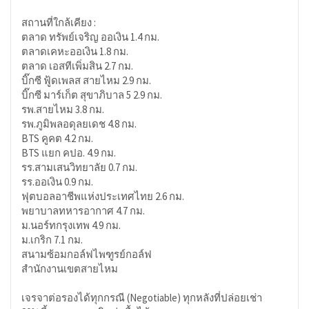
สถานที่ใกล้เคียง :
ตลาด ทรัพย์เจริญ ออเงิน 1.4 กม.
ตลาดเคหะออเงิน 1.8 กม.
ตลาด เอสทีเพิ่มสิน 2.7 กม.
บิ๊กซี ฟู้ดเพลส สายไหม 2.9 กม.
บิ๊กซี มาร์เก็ต สุขาภิบาล 5 2.9 กม.
รพ.สายไหม 3.8 กม.
รพ.ภูมิพลอดุลยเดช 4.8 กม.
BTS คูคต 4.2 กม.
BTS แยก คปอ. 4.9 กม.
รร.สามเสนวิทยาลัย 0.7 กม.
รร.ออเงิน 0.9 กม.
ฟุตบอลอาชีพแห่งประเทศไทย 2.6 กม.
พยาบาลทหารอากาศ 4.7 กม.
ม.นอร์ทกรุงเทพ 4.9 กม.
ม.เกริก 7.1 กม.
สนามซ้อมกอล์ฟไพฑูรย์กอล์ฟ
สำนักงานเขตสายไหม
เจรจาต่อรองได้ทุกกรณี (Negotiable) ทุกหลังที่ปล่อยเช่า