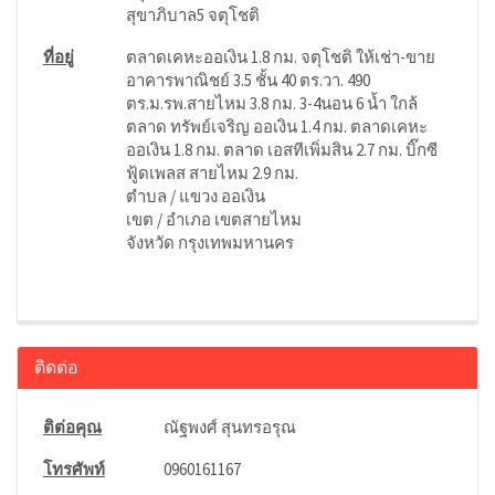
สุขาภิบาล​5​ จตุโชติ
ที่อยู่
ตลาดเคหะออเงิน 1.8 กม. จตุโชติ ให้เช่า-ขาย
อาคารพาณิชย์ 3.5 ชั้น 40 ตร.วา. 490
ตร.ม.รพ.สายไหม 3.8 กม. 3-4นอน 6 น้ำ ใกล้
ตลาด ทรัพย์เจริญ ออเงิน 1.4 กม. ตลาดเคหะ
ออเงิน 1.8 กม. ตลาด เอสทีเพิ่มสิน 2.7 กม. บิ๊กซี
ฟู้ดเพลส สายไหม 2.9 กม.
ตำบล / แขวง ออเงิน
เขต / อำเภอ เขตสายไหม
จังหวัด กรุงเทพมหานคร
ติดต่อ
ติต่อคุณ
ณัฐพงศ์ สุนทรอรุณ
โทรศัพท์
0960161167