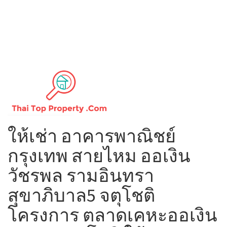
ให้เช่า อาคารพาณิชย์
กรุงเทพ สายไหม ออเงิน
วัชรพล รามอินทรา
สุขาภิบาล​5​ จตุโชติ
โครงการ ตลาดเคหะออเงิน