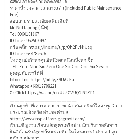
80%นี้ อาจจะขายติดต่อซื้อได้
ราคานี้รวมค่าส่วนกลางแล้ว (Included Public Maintenance
Fee)
สอบถามรายละเอียดเพิ่มเติมที่
Mr. Nuttapong ( นัท)
Tel. 0960161167
ID Line 0962507497
หรือ คลิ๊ก https://line.me/ti/p/Qh2PvNrUaq
ID Line 0634782676
โทร ศูนย์เก้าหกศูนย์หนึ่งหกหนึ่งหนึ่งหกเจ็ด
TEL. Zero Nine Six Zero One Six One One Six Seven
พูดคุยกับเราได้ที่
Inbox Line https://bit.ly/39UAUka
Whatapps +66917788221
Or Click https://wa.me/qr/UU5CVUQ2I6TZP1
___________________________
เรียนลูกค้าที่เคารพ ทางเราขอนำเสนอทรัพย์ใหม่ๆทุกวัน งบ
ประมาณ จังหวัด อำเภอ ตำบล
https://www.nsplatform.gqgranit.com/
เรียนเชิญร่วมเรียนหลักสูตรเครือข่ายนักบริหารอสังหาฯ
ยินดีต้อนรับAgentใหม่ร่วมทีม ในโครงการ 1 ตำบล 1 ลูก
กตัญญูอสังหาฯ