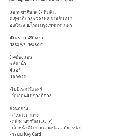
แยกสุขาภิบาล 5-เพิ่มสิน
ถ.สุขาภิบาล​5​ วัชรพล รามอินทรา
ออเงิน สายไหม กรุงเทพมหานคร
40 ตร.วา. 490 ตร.ม.
40 sq.wa. 490 sq.m.
3-4ห้องนอน
6 ห้องน้ำ
4 แอร์
4 จอดรถ
-ไม่มีเฟอร์นิเจอร์
- หินอ่อนแท้จากอิตาลี่
ส่วนกลาง:
- สวนส่วนกลาง
- กล้องวงจรปิด (CCTV)
- เจ้าหน้าที่รักษาความปลอดภัย (รปภ)
- ระบบ Key Card