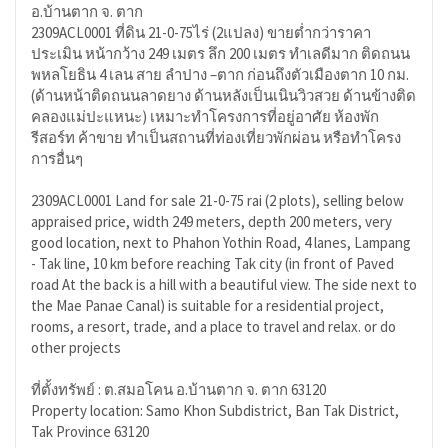
อ.บ้านตาก จ. ตาก
2309ACL0001 ที่ดิน 21-0-75ไร่ (2แปลง) ขายต่ำกว่าราคา
ประเมิน หน้ากว้าง 249 เมตร ลึก 200 เมตร ทำเลดีมาก ติดถนน
พหลโยธิน 4 เลน สาย ลำปาง –ตาก ก่อนถึงตัวเมืองตาก 10 กม.
(ด้านหน้าติดถนนลาดยาง ด้านหลังเป็นเนินวิวสวย ด้านข้างติด
คลองแม่ปะแหนะ) เหมาะทำโครงการที่อยู่อาศัย ห้องพัก
รีสอร์ท ค้าขาย ทำเป็นสถานที่ท่องเที่ยวพักผ่อน หรือทำโครง
การอื่นๆ
2309ACL0001 Land for sale 21-0-75 rai (2 plots), selling below
appraised price, width 249 meters, depth 200 meters, very
good location, next to Phahon Yothin Road, 4 lanes, Lampang
- Tak line, 10 km before reaching Tak city (in front of Paved
road At the back is a hill with a beautiful view. The side next to
the Mae Panae Canal) is suitable for a residential project,
rooms, a resort, trade, and a place to travel and relax. or do
other projects
ที่ตั้งทรัพย์ : ต.สมอโคน อ.บ้านตาก จ. ตาก 63120
Property location: Samo Khon Subdistrict, Ban Tak District,
Tak Province 63120