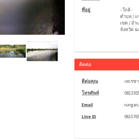
ที่อยู่
- ใกล้ -
ตำบล / 
เขต / อำเ
จังหวัด ฉ
ติดต่อ
ติต่อคุณ
เทเรซา
โทรศัพท์
081330
Email
rungar
Line ID
061576