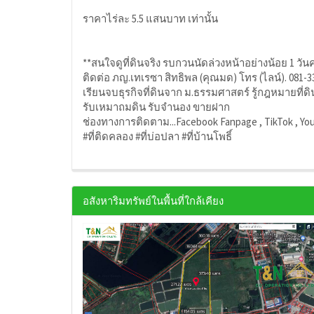
ราคาไร่ละ 5.5 แสนบาท เท่านั้น
**สนใจดูที่ดินจริง รบกวนนัดล่วงหน้าอย่างน้อย 1 วันค
ติดต่อ ภญ.เทเรซา สิทธิพล (คุณมด) โทร (ไลน์). 081-3
เรียนจบธุรกิจที่ดินจาก ม.ธรรมศาสตร์ รู้กฎหมายที่ดิ
รับเหมาถมดิน รับจำนอง ขายฝาก
ช่องทางการติดตาม...Facebook Fanpage , TikTok , Yo
#ที่ติดคลอง #ที่บ่อปลา #ที่บ้านโพธิ์
อสังหาริมทรัพย์ในพื้นที่ใกล้เคียง