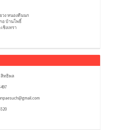
แขวง หนองตีนนก
ภอ บ้านโพธิ์
ะเชิงเทรา
 สิทธิพล
5497
unpaesuch@gmail.com
5520