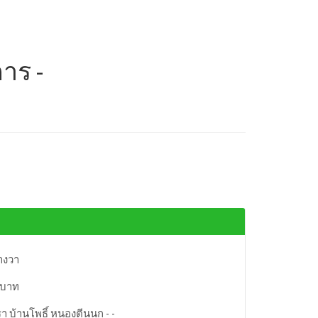
าร -
างวา
 บาท
า บ้านโพธิ์ หนองตีนนก - -