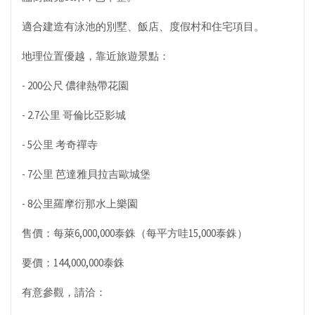
適合建造有泳池的別墅、飯店、度假村和住宅項目。
地理位置優越，靠近旅遊景點：
- 200公尺 儂律熱帶花園
- 2.7公里 哥倫比亞影城
- 5公里 考奇禪寺
- 7公里 芭達雅貝拉吉歐城堡
- 8公里羅摩衍那水上樂園
售價：每萊6,000,000泰銖（每平方哇15,000泰銖）
要價：144,000,000泰銖
有意參觀，請洽：