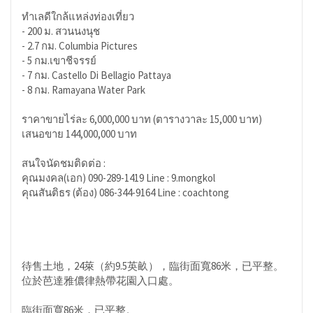
ทำเลดีใกล้แหล่งท่องเที่ยว
- 200 ม. สวนนงนุช
- 2.7 กม. Columbia Pictures
- 5 กม.เขาชีจรรย์
- 7 กม. Castello Di Bellagio Pattaya
- 8 กม. Ramayana Water Park
ราคาขายไร่ละ 6,000,000 บาท (ตารางวาละ 15,000 บาท)
เสนอขาย 144,000,000 บาท
สนใจนัดชมติดต่อ :
คุณมงคล(เอก) 090-289-1419 Line : 9.mongkol
คุณสันติธร (ต้อง) 086-344-9164 Line : coachtong
待售土地，24萊（約9.5英畝），臨街面寬86米，已平整。
位於芭達雅儂律熱帶花園入口處。
臨街面寬86米，已平整。