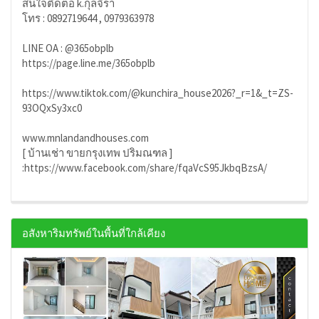
สนใจติดต่อ k.กุลจิรา
โทร : 0892719644 , 0979363978
LINE OA : @365obplb
https://page.line.me/365obplb
https://www.tiktok.com/@kunchira_house2026?_r=1&_t=ZS-
93OQxSy3xc0
www.mnlandandhouses.com
[ บ้านเช่า ขายกรุงเทพ ปริมณฑล ]
:https://www.facebook.com/share/fqaVcS95JkbqBzsA/
อสังหาริมทรัพย์ในพื้นที่ใกล้เคียง