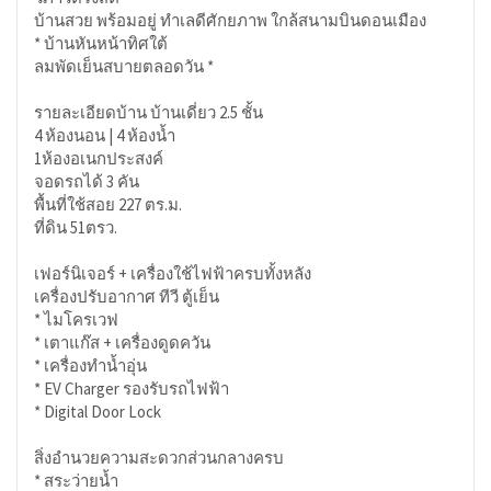
บ้านสวย พร้อมอยู่ ทำเลดีศักยภาพ ใกล้สนามบินดอนเมือง
* บ้านหันหน้าทิศใต้
ลมพัดเย็นสบายตลอดวัน *
รายละเอียดบ้าน บ้านเดี่ยว 2.5 ชั้น
4 ห้องนอน | 4 ห้องน้ำ
1ห้องอเนกประสงค์
จอดรถได้ 3 คัน
พื้นที่ใช้สอย 227 ตร.ม.
ที่ดิน 51ตรว.
เฟอร์นิเจอร์ + เครื่องใช้ไฟฟ้าครบทั้งหลัง
เครื่องปรับอากาศ ทีวี ตู้เย็น
* ไมโครเวฟ
* เตาแก๊ส + เครื่องดูดควัน
* เครื่องทำน้ำอุ่น
* EV Charger รองรับรถไฟฟ้า
* Digital Door Lock
สิ่งอำนวยความสะดวกส่วนกลางครบ
* สระว่ายน้ำ