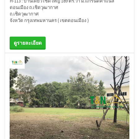
H-113 : บ้านเดี่ยวไซด์ใหญ่ 189 ตร.วา ม.แกรนด์คาแนล
ดอนเมือง ถ.เชิดวุฒากาศ
ถ.เชิดวุฒากาศ
จังหวัด กรุงเทพมหานคร ( เขตดอนเมือง )
ดูรายละเอียด