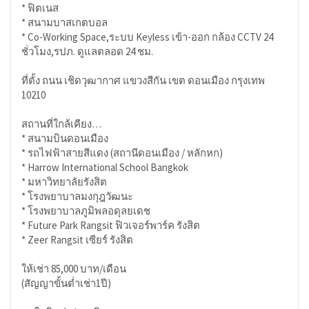
* ฟิตเนส
* สนามบาสเกตบอล
* Co-Working Space,ระบบ Keyless เข้า-ออก กล้อง CCTV 24
ชั่วโมง,รปภ. ดูแลตลอด 24 ชม.
ที่ตั้ง ถนน เชิดวุฒากาศ แขวงสีกัน เขต ดอนเมือง กรุงเทพ
10210
สถานที่ใกล้เคียง…
* สนามบินดอนเมือง
* รถไฟฟ้าสายสีแดง (สถานีดอนเมือง / หลักหก)
* Harrow International School Bangkok
* มหาวิทยาลัยรังสิต
* โรงพยาบาลมงกุฎวัฒนะ
* โรงพยาบาลภูมิพลอดุลยเดช
* Future Park Rangsit ฟิวเจอร์พาร์ค รังสิต
* Zeer Rangsit เซียร์ รังสิต
ให้เช่า 85,000 บาท/เดือน
(สัญญาขั้นต่ำเช่า1ปี)