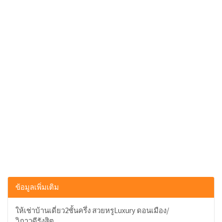
ข้อมูลเพิ่มเติม
ให้เช่าบ้านเดี่ยว2ชั้นครึ่ง สวยหรูLuxury ดอนเมือง/
วิภาวดีรังสิต