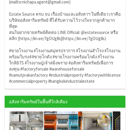
(mailto:nichapa.agent@gmail.com)
Estate Source ครบ จบ เรื่องบ้านและอสังหาฯ ในที่เดียว เราคือ
บริษัทอสังหาริมทรัพย์ ที่ได้รับความไว้วางใจจากลูกค้ามาก
ที่สุด
สนใจฝากขายทรัพย์ติดต่อ LINE Official: @estatesource หรือ
คลิก [https://lin.ee/7gOUg8s](https://lin.ee/7gOUg8s)
#ขายโรงงาน #โรงงานสมุทรปราการ #โรงงานสำโรง #โรงงาน
พร้อมใบรง4 #ขายโกดัง #ขายโรงงานพร้อมโกดัง #โรงงาน
ใกล้BTS #โรงงานปู่เจ้าสมิงพราย #อสังหาริมทรัพย์เพื่อการ
ลงทุน #factoryforsale #warehouseforsale
#samutprakanfactory #industrialproperty #factorywithlicense
#commercialproperty #bangkokindustrialestate
อสังหาริมทรัพย์ในพื้นที่ใกล้เคียง