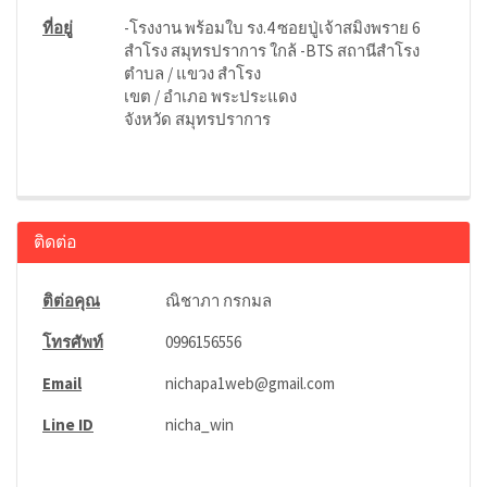
ที่อยู่
-โรงงาน พร้อมใบ รง.4 ซอยปู่เจ้าสมิงพราย 6
สำโรง สมุทรปราการ ใกล้ -BTS สถานีสำโรง
ตำบล / แขวง สำโรง
เขต / อำเภอ พระประแดง
จังหวัด สมุทรปราการ
ติดต่อ
ติต่อคุณ
ณิชาภา กรกมล
โทรศัพท์
0996156556
Email
nichapa1web@gmail.com
Line ID
nicha_win