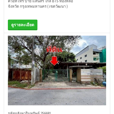
ควอทโทร บาย แสนสิริ ใกล้ BTS ทองหล่อ
จังหวัด กรุงเทพมหานคร ( เขตวัฒนา )
ดูรายละเอียด
รหัสอสังหาริมทรัพย์ 256681