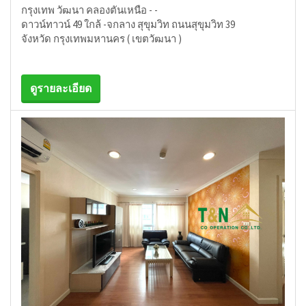
กรุงเทพ วัฒนา คลองตันเหนือ - -
ดาวน์ทาวน์ 49 ใกล้ -จกลาง สุขุมวิท ถนนสุขุมวิท 39
จังหวัด กรุงเทพมหานคร ( เขตวัฒนา )
ดูรายละเอียด