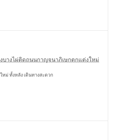
ลองบางไผ่ติดถนนกาญจนาภิเษกตกแต่งใหม่
ม่ ทั้งหลัง เดินทางสะดวก