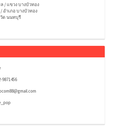
ล / แขวง บางบัวทอง
 / อำเภอ บางบัวทอง
วัด นนทบุรี
e
2-9871456
pcom88@gmail.com
e_pop