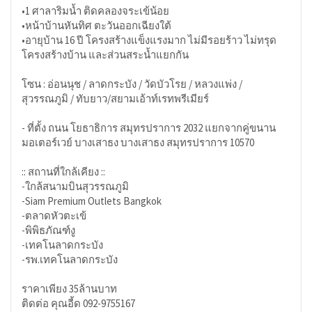
•1 ศาลาริมน้ำ ติดคลองจระเข้น้อย
•หน้าบ้านหันทิศ ตะวันออกเฉียงใต้
•อายุบ้าน 16 ปี โครงสร้างแข็งแรงมาก ไม่มีรอยร้าว ไม่ทรุด
โครงสร้างบ้าน และส่วนสระน้ำแยกกัน
โซน : อ่อนนุช / ลาดกระบัง / วัดบัวโรย / หลวงแพ่ง /
สุวรรณภูมิ / ทับยาว/สยามเอ้าท์เรทพรีเมียร์
- ที่ตั้ง ถนน โยธาธิการ สมุทรปราการ 2032 แยกจากคู่ขนาน
มอเตอร์เวย์ บางเสาธง บางเสาธง สมุทรปราการ 10570
:: สถานที่ใกล้เคียง ::
-ใกล้สนามบินสุวรรณภูมิ
-Siam Premium Outlets Bangkok
-ตลาดหัวตะเข้
-พิพิธภัณฑ์งู
-เทคโนลาดกระบัง
-รพ.เทคโนลาดกระบัง
ราคาเพียง 35ล้านบาท
ติดต่อ คุณอี้ด 092-9755167