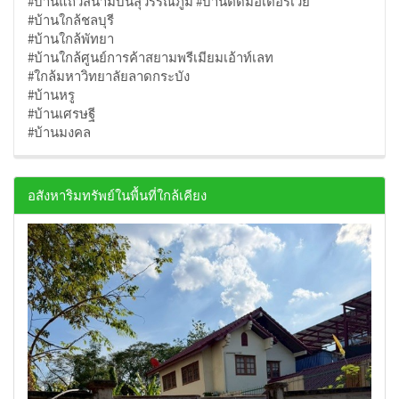
#บ้านแถวสนามบินสุวรรณภูมิ #บ้านติดมอเตอร์เวย์
#บ้านใกล้ชลบุรี
#บ้านใกล้พัทยา
#บ้านใกล้ศูนย์การค้าสยามพรีเมียมเอ้าท์เลท
#ใกล้มหาวิทยาลัยลาดกระบัง
#บ้านหรู
#บ้านเศรษฐี
#บ้านมงคล
อสังหาริมทรัพย์ในพื้นที่ใกล้เคียง