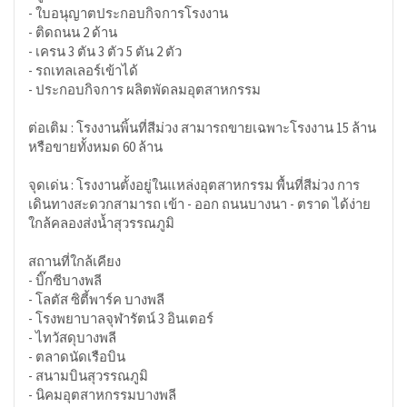
- ใบอนุญาตประกอบกิจการโรงงาน
- ติดถนน 2 ด้าน
- เครน 3 ตัน 3 ตัว 5 ตัน 2 ตัว
- รถเทลเลอร์เข้าได้
- ประกอบกิจการ ผลิตพัดลมอุตสาหกรรม
ต่อเติม : โรงงานพิ้นที่สีม่วง สามารถขายเฉพาะโรงงาน 15 ล้าน
หรือขายทั้งหมด 60 ล้าน
จุดเด่น : โรงงานตั้งอยู่ในแหล่งอุตสาหกรรม พื้นที่สีม่วง การ
เดินทางสะดวกสามารถ เข้า - ออก ถนนบางนา - ตราด ได้ง่าย
ใกล้คลองส่งน้ำสุวรรณภูมิ
สถานที่ใกล้เคียง
- บิ๊กซีบางพลี
- โลตัส ซิตี้พาร์ค บางพลี
- โรงพยาบาลจุฬารัตน์ 3 อินเตอร์
- ไทวัสดุบางพลี
- ตลาดนัดเรือบิน
- สนามบินสุวรรณภูมิ
- นิคมอุตสาหกรรมบางพลี